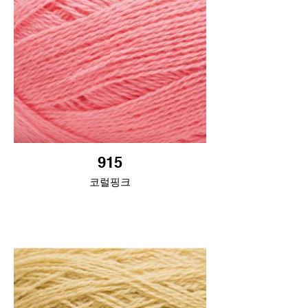
915
코럴핑크