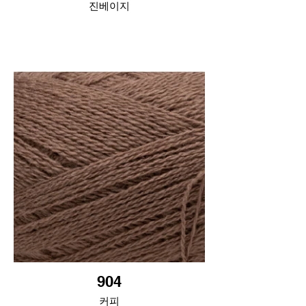
진베이지
904
커피