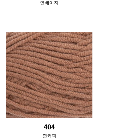
연베이지
404
연커피